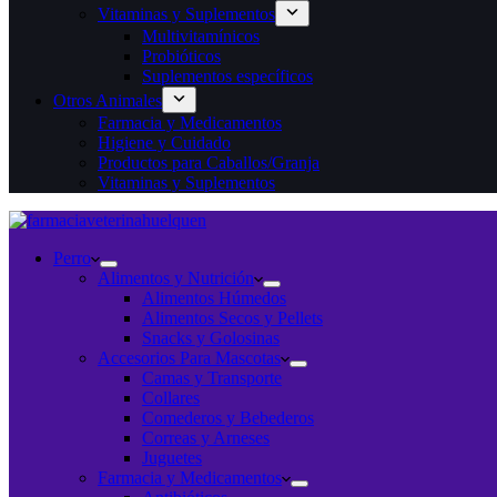
Vitaminas y Suplementos
Multivitamínicos
Probióticos
Suplementos específicos
Otros Animales
Farmacia y Medicamentos
Higiene y Cuidado
Productos para Caballos/Granja
Vitaminas y Suplementos
Perro
Alimentos y Nutrición
Alimentos Húmedos
Alimentos Secos y Pellets
Snacks y Golosinas
Accesorios Para Mascotas
Camas y Transporte
Collares
Comederos y Bebederos
Correas y Arneses
Juguetes
Farmacia y Medicamentos