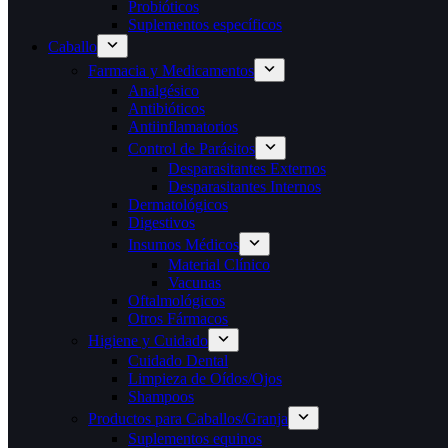
Probióticos
Suplementos específicos
Caballo
Farmacia y Medicamentos
Analgésico
Antibióticos
Antiinflamatorios
Control de Parásitos
Desparasitantes Externos
Desparasitantes Internos
Dermatológicos
Digestivos
Insumos Médicos
Material Clínico
Vacunas
Oftalmológicos
Otros Fármacos
Higiene y Cuidado
Cuidado Dental
Limpieza de Oídos/Ojos
Shampoos
Productos para Caballos/Granja
Suplementos equinos