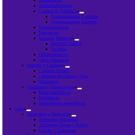
Antibióticos
Antiinflamatorios
Control de Parásitos
Desparasitantes Externos
Desparasitantes Internos
Dermatológicos
Digestivos
Insumos Médicos
Material Clínico
Vacunas
Oftalmológicos
Otros Fármacos
Higiene y Cuidado
Cuidado Dental
Limpieza de Oídos y Ojos
Shampoos
Vitaminas y Suplementos
Multivitamínicos
Probióticos
Suplementos específicos
Gato
Alimentos y Nutrición
Alimentos Húmedos
Alimentos Secos y Pellets
Snacks y Golosinas