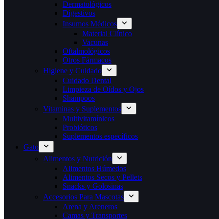
Dermatológicos
Digestivos
Insumos Médicos
Material Clínico
Vacunas
Oftalmológicos
Otros Fármacos
Higiene y Cuidado
Cuidado Dental
Limpieza de Oídos y Ojos
Shampoos
Vitaminas y Suplementos
Multivitamínicos
Probióticos
Suplementos específicos
Gato
Alimentos y Nutrición
Alimentos Húmedos
Alimentos Secos y Pellets
Snacks y Golosinas
Accesorios Para Mascotas
Arena y Areneros
Camas y Transportes