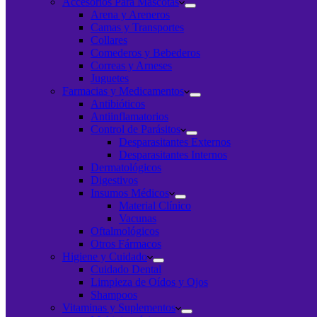
Accesorios Para Mascotas
Arena y Areneros
Camas y Transportes
Collares
Comederos y Bebederos
Correas y Arneses
Juguetes
Farmacias y Medicamentos
Antibióticos
Antiinflamatorios
Control de Parásitos
Desparasitantes Externos
Desparasitantes Internos
Dermatológicos
Digestivos
Insumos Médicos
Material Clínico
Vacunas
Oftalmológicos
Otros Fármacos
Higiene y Cuidado
Cuidado Dental
Limpieza de Oídos y Ojos
Shampoos
Vitaminas y Suplementos