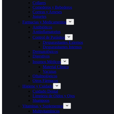
Collares
Comederos y Bebederos
Correas y Arneses
Juguetes
Farmacias y Medicamentos
Antibióticos
Antiinflamatorios
Control de Parásitos
Desparasitantes Externos
Desparasitantes Internos
Dermatológicos
Digestivos
Insumos Médicos
Material Clínico
Vacunas
Oftalmológicos
Otros Fármacos
Higiene y Cuidado
Cuidado Dental
Limpieza de Oídos y Ojos
Shampoos
Vitaminas y Suplementos
Multivitamínicos