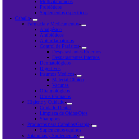
Multivitamínicos
Probióticos
Suplementos específicos
Caballo
Farmacia y Medicamentos
Analgésico
Antibióticos
Antiinflamatorios
Control de Parásitos
Desparasitantes Externos
Desparasitantes Internos
Dermatológicos
Digestivos
Insumos Médicos
Material Clínico
Vacunas
Oftalmológicos
Otros Fármacos
Higiene y Cuidado
Cuidado Dental
Limpieza de Oídos/Ojos
Shampoos
Productos para Caballos/Granja
Suplementos equinos
Vitaminas y Suplementos