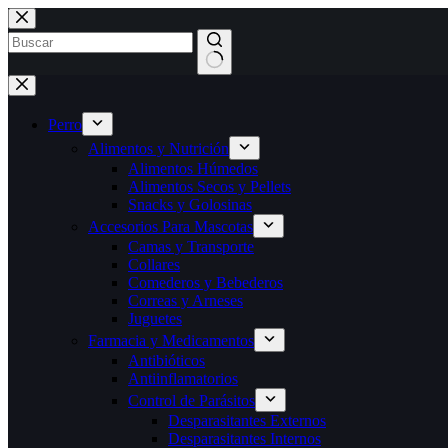
Saltar
al
contenido
Sin
resultados
Perro
Alimentos y Nutrición
Alimentos Húmedos
Alimentos Secos y Pellets
Snacks y Golosinas
Accesorios Para Mascotas
Camas y Transporte
Collares
Comederos y Bebederos
Correas y Arneses
Juguetes
Farmacia y Medicamentos
Antibióticos
Antiinflamatorios
Control de Parásitos
Desparasitantes Externos
Desparasitantes Internos