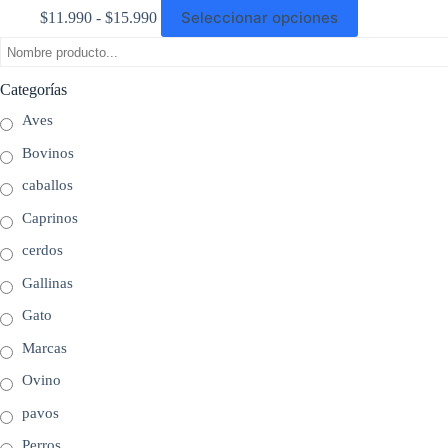
Rango
Este
Seleccionar opciones
$
11.990
-
$
15.990
de
producto
precios:
tiene
desde
múltiples
$11.990
variantes.
Categorías
hasta
Las
$15.990
opciones
Aves
se
pueden
Bovinos
elegir
en
caballos
la
Caprinos
página
de
cerdos
producto
Gallinas
Gato
Marcas
Ovino
pavos
Perros