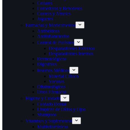
Collares
Comederos y Bebederos
Correas y Arneses
Juguetes
Farmacias y Medicamentos
Antibióticos
Antiinflamatorios
Control de Parásitos
Desparasitantes Externos
Desparasitantes Internos
Dermatológicos
Digestivos
Insumos Médicos
Material Clínico
Vacunas
Oftalmológicos
Otros Fármacos
Higiene y Cuidado
Cuidado Dental
Limpieza de Oídos y Ojos
Shampoos
Vitaminas y Suplementos
Multivitamínicos