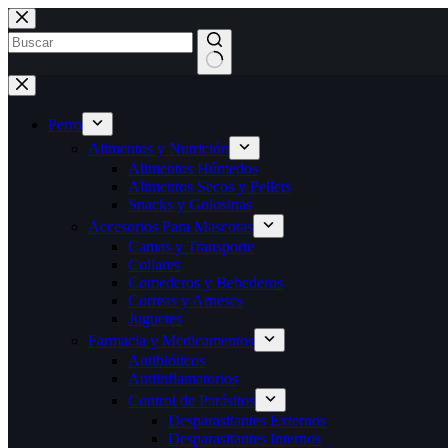
Saltar
al
contenido
Sin
resultados
Perro
Alimentos y Nutrición
Alimentos Húmedos
Alimentos Secos y Pellets
Snacks y Golosinas
Accesorios Para Mascotas
Camas y Transporte
Collares
Comederos y Bebederos
Correas y Arneses
Juguetes
Farmacia y Medicamentos
Antibióticos
Antiinflamatorios
Control de Parásitos
Desparasitantes Externos
Desparasitantes Internos