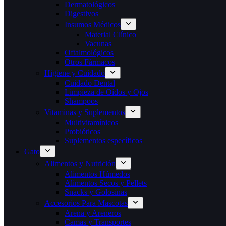
Dermatológicos
Digestivos
Insumos Médicos
Material Clínico
Vacunas
Oftalmológicos
Otros Fármacos
Higiene y Cuidado
Cuidado Dental
Limpieza de Oídos y Ojos
Shampoos
Vitaminas y Suplementos
Multivitamínicos
Probióticos
Suplementos específicos
Gato
Alimentos y Nutrición
Alimentos Húmedos
Alimentos Secos y Pellets
Snacks y Golosinas
Accesorios Para Mascotas
Arena y Areneros
Camas y Transportes