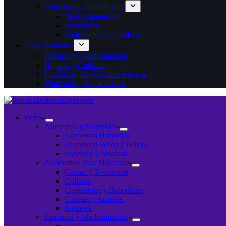
Vitaminas y Suplementos
Multivitamínicos
Probióticos
Suplementos específicos
Otros Animales
Farmacia y Medicamentos
Higiene y Cuidado
Productos para Caballos/Granja
Vitaminas y Suplementos
Perro
Alimentos y Nutrición
Alimentos Húmedos
Alimentos Secos y Pellets
Snacks y Golosinas
Accesorios Para Mascotas
Camas y Transporte
Collares
Comederos y Bebederos
Correas y Arneses
Juguetes
Farmacia y Medicamentos