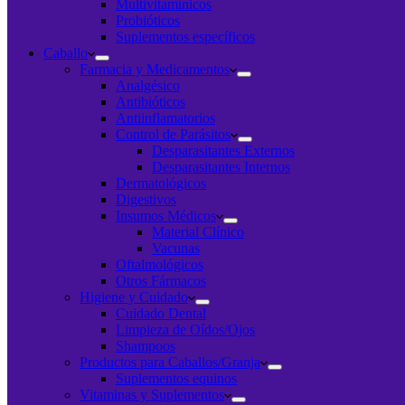
Multivitamínicos
Probióticos
Suplementos específicos
Caballo
Farmacia y Medicamentos
Analgésico
Antibióticos
Antiinflamatorios
Control de Parásitos
Desparasitantes Externos
Desparasitantes Internos
Dermatológicos
Digestivos
Insumos Médicos
Material Clínico
Vacunas
Oftalmológicos
Otros Fármacos
Higiene y Cuidado
Cuidado Dental
Limpieza de Oídos/Ojos
Shampoos
Productos para Caballos/Granja
Suplementos equinos
Vitaminas y Suplementos