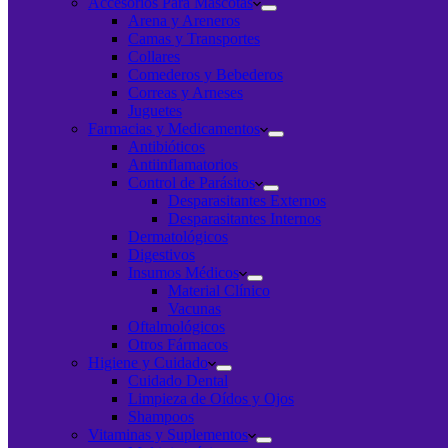
Accesorios Para Mascotas
Arena y Areneros
Camas y Transportes
Collares
Comederos y Bebederos
Correas y Arneses
Juguetes
Farmacias y Medicamentos
Antibióticos
Antiinflamatorios
Control de Parásitos
Desparasitantes Externos
Desparasitantes Internos
Dermatológicos
Digestivos
Insumos Médicos
Material Clínico
Vacunas
Oftalmológicos
Otros Fármacos
Higiene y Cuidado
Cuidado Dental
Limpieza de Oídos y Ojos
Shampoos
Vitaminas y Suplementos