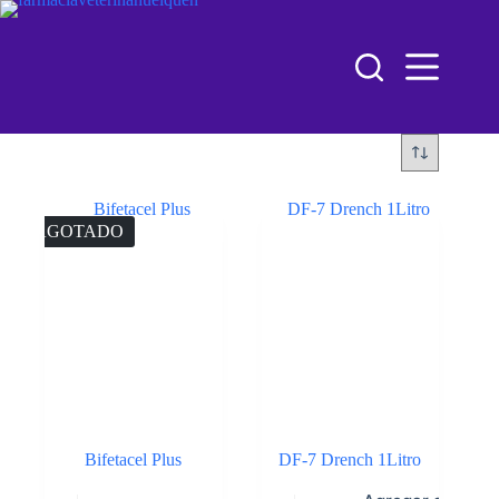
AGOTADO
Bifetacel Plus
DF-7 Drench 1Litro