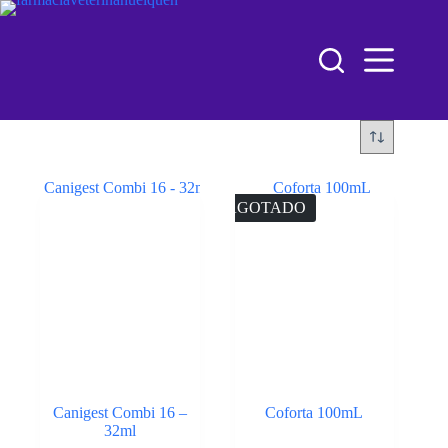
AGOTADO
Canigest Combi 16 –
Coforta 100mL
32ml