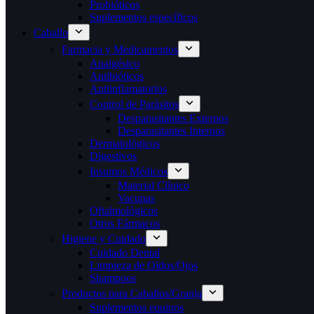
Probióticos
Suplementos específicos
Caballo
Farmacia y Medicamentos
Analgésico
Antibióticos
Antiinflamatorios
Control de Parásitos
Desparasitantes Externos
Desparasitantes Internos
Dermatológicos
Digestivos
Insumos Médicos
Material Clínico
Vacunas
Oftalmológicos
Otros Fármacos
Higiene y Cuidado
Cuidado Dental
Limpieza de Oídos/Ojos
Shampoos
Productos para Caballos/Granja
Suplementos equinos