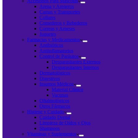
Accesorios Para Mascotas
Arena y Areneros
Camas y Transportes
Collares
Comederos y Bebederos
Correas y Arneses
Juguetes
Farmacias y Medicamentos
Antibióticos
Antiinflamatorios
Control de Parásitos
Desparasitantes Externos
Desparasitantes Internos
Dermatológicos
Digestivos
Insumos Médicos
Material Clínico
Vacunas
Oftalmológicos
Otros Fármacos
Higiene y Cuidado
Cuidado Dental
Limpieza de Oídos y Ojos
Shampoos
Vitaminas y Suplementos