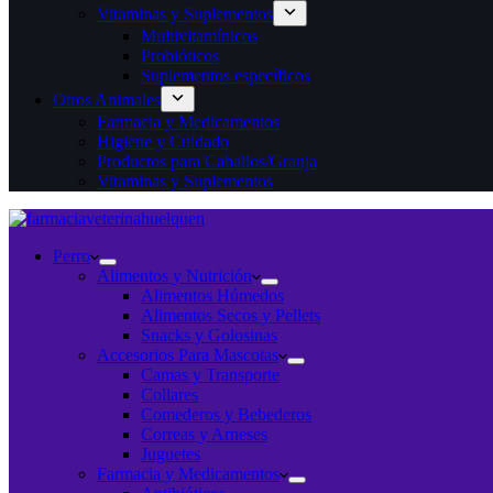
Vitaminas y Suplementos
Multivitamínicos
Probióticos
Suplementos específicos
Otros Animales
Farmacia y Medicamentos
Higiene y Cuidado
Productos para Caballos/Granja
Vitaminas y Suplementos
Perro
Alimentos y Nutrición
Alimentos Húmedos
Alimentos Secos y Pellets
Snacks y Golosinas
Accesorios Para Mascotas
Camas y Transporte
Collares
Comederos y Bebederos
Correas y Arneses
Juguetes
Farmacia y Medicamentos