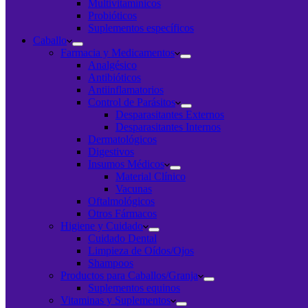
Multivitamínicos
Probióticos
Suplementos específicos
Caballo
Farmacia y Medicamentos
Analgésico
Antibióticos
Antiinflamatorios
Control de Parásitos
Desparasitantes Externos
Desparasitantes Internos
Dermatológicos
Digestivos
Insumos Médicos
Material Clínico
Vacunas
Oftalmológicos
Otros Fármacos
Higiene y Cuidado
Cuidado Dental
Limpieza de Oídos/Ojos
Shampoos
Productos para Caballos/Granja
Suplementos equinos
Vitaminas y Suplementos