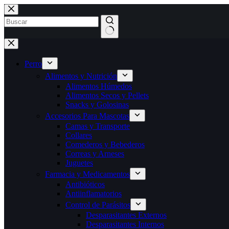
Saltar
al
contenido
Sin
resultados
Perro
Alimentos y Nutrición
Alimentos Húmedos
Alimentos Secos y Pellets
Snacks y Golosinas
Accesorios Para Mascotas
Camas y Transporte
Collares
Comederos y Bebederos
Correas y Arneses
Juguetes
Farmacia y Medicamentos
Antibióticos
Antiinflamatorios
Control de Parásitos
Desparasitantes Externos
Desparasitantes Internos