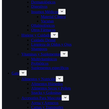
Dermatológicos
Digestivos
Insumos Médicos
Material Clínico
Vacunas
Oftalmológicos
Otros Fármacos
Higiene y Cuidado
Cuidado Dental
Limpieza de Oídos y Ojos
Shampoos
Vitaminas y Suplementos
Multivitamínicos
Probióticos
Suplementos específicos
Gato
Alimentos y Nutrición
Alimentos Húmedos
Alimentos Secos y Pellets
Snacks y Golosinas
Accesorios Para Mascotas
Arena y Areneros
Camas y Transportes