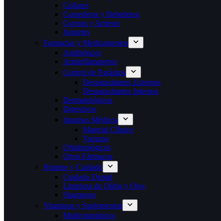
Collares
Comederos y Bebederos
Correas y Arneses
Juguetes
Farmacias y Medicamentos
Antibióticos
Antiinflamatorios
Control de Parásitos
Desparasitantes Externos
Desparasitantes Internos
Dermatológicos
Digestivos
Insumos Médicos
Material Clínico
Vacunas
Oftalmológicos
Otros Fármacos
Higiene y Cuidado
Cuidado Dental
Limpieza de Oídos y Ojos
Shampoos
Vitaminas y Suplementos
Multivitamínicos