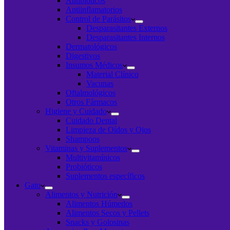
Antibióticos
Antiinflamatorios
Control de Parásitos
Desparasitantes Externos
Desparasitantes Internos
Dermatológicos
Digestivos
Insumos Médicos
Material Clínico
Vacunas
Oftalmológicos
Otros Fármacos
Higiene y Cuidado
Cuidado Dental
Limpieza de Oídos y Ojos
Shampoos
Vitaminas y Suplementos
Multivitamínicos
Probióticos
Suplementos específicos
Gato
Alimentos y Nutrición
Alimentos Húmedos
Alimentos Secos y Pellets
Snacks y Golosinas