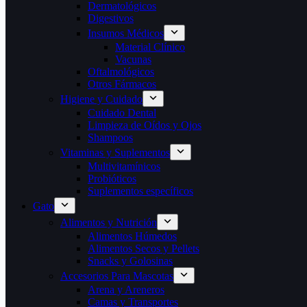
Dermatológicos
Digestivos
Insumos Médicos
Material Clínico
Vacunas
Oftalmológicos
Otros Fármacos
Higiene y Cuidado
Cuidado Dental
Limpieza de Oídos y Ojos
Shampoos
Vitaminas y Suplementos
Multivitamínicos
Probióticos
Suplementos específicos
Gato
Alimentos y Nutrición
Alimentos Húmedos
Alimentos Secos y Pellets
Snacks y Golosinas
Accesorios Para Mascotas
Arena y Areneros
Camas y Transportes