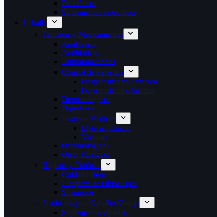
Probióticos
Suplementos específicos
Caballo
Farmacia y Medicamentos
Analgésico
Antibióticos
Antiinflamatorios
Control de Parásitos
Desparasitantes Externos
Desparasitantes Internos
Dermatológicos
Digestivos
Insumos Médicos
Material Clínico
Vacunas
Oftalmológicos
Otros Fármacos
Higiene y Cuidado
Cuidado Dental
Limpieza de Oídos/Ojos
Shampoos
Productos para Caballos/Granja
Suplementos equinos