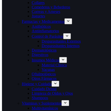
Collares
Comederos y Bebederos
Correas y Arneses
Juguetes
Farmacias y Medicamentos
Antibióticos
Antiinflamatorios
Control de Parásitos
Desparasitantes Externos
Desparasitantes Internos
Dermatológicos
Digestivos
Insumos Médicos
Material Clínico
Vacunas
Oftalmológicos
Otros Fármacos
Higiene y Cuidado
Cuidado Dental
Limpieza de Oídos y Ojos
Shampoos
Vitaminas y Suplementos
Multivitamínicos