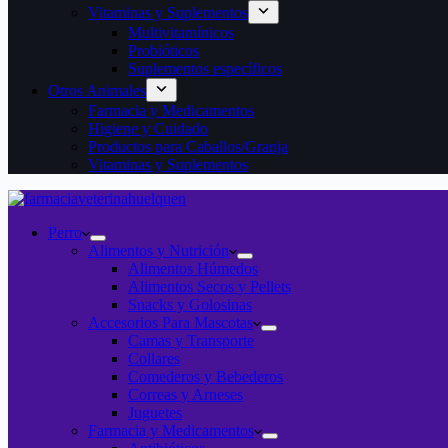
Vitaminas y Suplementos
Multivitamínicos
Probióticos
Suplementos específicos
Otros Animales
Farmacia y Medicamentos
Higiene y Cuidado
Productos para Caballos/Granja
Vitaminas y Suplementos
Perro
Alimentos y Nutrición
Alimentos Húmedos
Alimentos Secos y Pellets
Snacks y Golosinas
Accesorios Para Mascotas
Camas y Transporte
Collares
Comederos y Bebederos
Correas y Arneses
Juguetes
Farmacia y Medicamentos