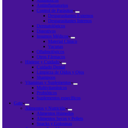
Antibióticos
Antiinflamatorios
Control de Parásitos
Desparasitantes Externos
Desparasitantes Internos
Dermatológicos
Digestivos
Insumos Médicos
Material Clínico
Vacunas
Oftalmológicos
Otros Fármacos
Higiene y Cuidado
Cuidado Dental
Limpieza de Oídos y Ojos
Shampoos
Vitaminas y Suplementos
Multivitamínicos
Probióticos
Suplementos específicos
Gato
Alimentos y Nutrición
Alimentos Húmedos
Alimentos Secos y Pellets
Snacks y Golosinas