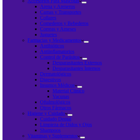
Accesorios Para Mascotas
Arena y Areneros
Camas y Transportes
Collares
Comederos y Bebederos
Correas y Arneses
Juguetes
Farmacias y Medicamentos
Antibióticos
Antiinflamatorios
Control de Parásitos
Desparasitantes Externos
Desparasitantes Internos
Dermatológicos
Digestivos
Insumos Médicos
Material Clínico
Vacunas
Oftalmológicos
Otros Fármacos
Higiene y Cuidado
Cuidado Dental
Limpieza de Oídos y Ojos
Shampoos
Vitaminas y Suplementos