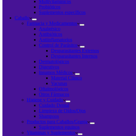
Multivitamínicos
Probióticos
Suplementos específicos
Caballo
Farmacia y Medicamentos
Analgésico
Antibióticos
Antiinflamatorios
Control de Parásitos
Desparasitantes Externos
Desparasitantes Internos
Dermatológicos
Digestivos
Insumos Médicos
Material Clínico
Vacunas
Oftalmológicos
Otros Fármacos
Higiene y Cuidado
Cuidado Dental
Limpieza de Oídos/Ojos
Shampoos
Productos para Caballos/Granja
Suplementos equinos
Vitaminas y Suplementos