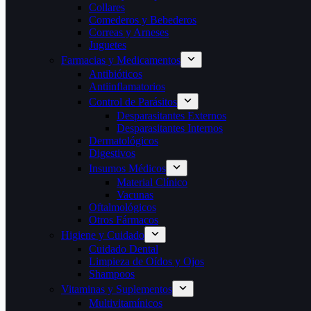
Collares
Comederos y Bebederos
Correas y Arneses
Juguetes
Farmacias y Medicamentos
Antibióticos
Antiinflamatorios
Control de Parásitos
Desparasitantes Externos
Desparasitantes Internos
Dermatológicos
Digestivos
Insumos Médicos
Material Clínico
Vacunas
Oftalmológicos
Otros Fármacos
Higiene y Cuidado
Cuidado Dental
Limpieza de Oídos y Ojos
Shampoos
Vitaminas y Suplementos
Multivitamínicos