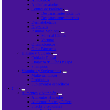
Antibióticos
Antiinflamatorios
Control de Parásitos
Desparasitantes Externos
Desparasitantes Internos
Dermatológicos
Digestivos
Insumos Médicos
Material Clínico
Vacunas
Oftalmológicos
Otros Fármacos
Higiene y Cuidado
Cuidado Dental
Limpieza de Oídos y Ojos
Shampoos
Vitaminas y Suplementos
Multivitamínicos
Probióticos
Suplementos específicos
Gato
Alimentos y Nutrición
Alimentos Húmedos
Alimentos Secos y Pellets
Snacks y Golosinas