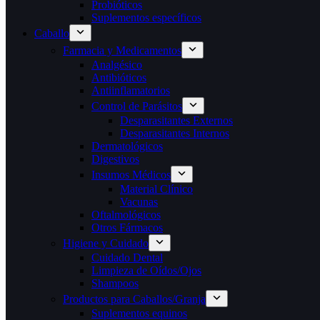
Probióticos
Suplementos específicos
Caballo
Farmacia y Medicamentos
Analgésico
Antibióticos
Antiinflamatorios
Control de Parásitos
Desparasitantes Externos
Desparasitantes Internos
Dermatológicos
Digestivos
Insumos Médicos
Material Clínico
Vacunas
Oftalmológicos
Otros Fármacos
Higiene y Cuidado
Cuidado Dental
Limpieza de Oídos/Ojos
Shampoos
Productos para Caballos/Granja
Suplementos equinos