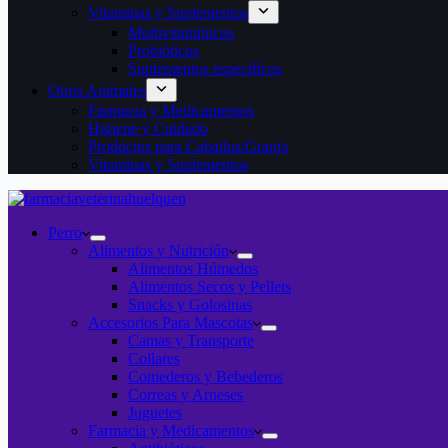
Vitaminas y Suplementos
Multivitamínicos
Probióticos
Suplementos específicos
Otros Animales
Farmacia y Medicamentos
Higiene y Cuidado
Productos para Caballos/Granja
Vitaminas y Suplementos
Perro
Alimentos y Nutrición
Alimentos Húmedos
Alimentos Secos y Pellets
Snacks y Golosinas
Accesorios Para Mascotas
Camas y Transporte
Collares
Comederos y Bebederos
Correas y Arneses
Juguetes
Farmacia y Medicamentos