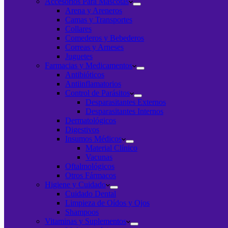
Accesorios Para Mascotas
Arena y Areneros
Camas y Transportes
Collares
Comederos y Bebederos
Correas y Arneses
Juguetes
Farmacias y Medicamentos
Antibióticos
Antiinflamatorios
Control de Parásitos
Desparasitantes Externos
Desparasitantes Internos
Dermatológicos
Digestivos
Insumos Médicos
Material Clínico
Vacunas
Oftalmológicos
Otros Fármacos
Higiene y Cuidado
Cuidado Dental
Limpieza de Oídos y Ojos
Shampoos
Vitaminas y Suplementos