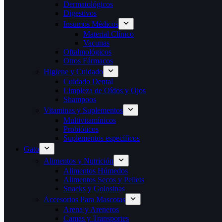
Dermatológicos
Digestivos
Insumos Médicos
Material Clínico
Vacunas
Oftalmológicos
Otros Fármacos
Higiene y Cuidado
Cuidado Dental
Limpieza de Oídos y Ojos
Shampoos
Vitaminas y Suplementos
Multivitamínicos
Probióticos
Suplementos específicos
Gato
Alimentos y Nutrición
Alimentos Húmedos
Alimentos Secos y Pellets
Snacks y Golosinas
Accesorios Para Mascotas
Arena y Areneros
Camas y Transportes