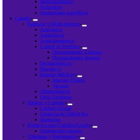
Multivitamínicos
Probióticos
Suplementos específicos
Caballo
Farmacia y Medicamentos
Analgésico
Antibióticos
Antiinflamatorios
Control de Parásitos
Desparasitantes Externos
Desparasitantes Internos
Dermatológicos
Digestivos
Insumos Médicos
Material Clínico
Vacunas
Oftalmológicos
Otros Fármacos
Higiene y Cuidado
Cuidado Dental
Limpieza de Oídos/Ojos
Shampoos
Productos para Caballos/Granja
Suplementos equinos
Vitaminas y Suplementos