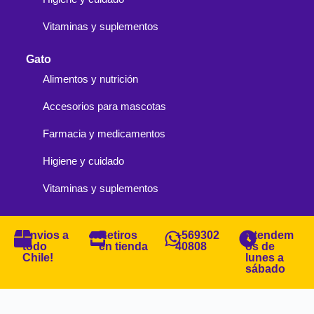
Vitaminas y suplementos
Gato
Alimentos y nutrición
Accesorios para mascotas
Farmacia y medicamentos
Higiene y cuidado
Vitaminas y suplementos
Envios a
Retiros
+569302
Atendem
todo
en tienda
40808
os de
Chile!
lunes a
sábado