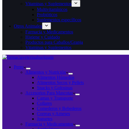
Vitaminas y Suplementos
Multivitamínicos
Probióticos
Suplementos específicos
Otros Animales
Farmacia y Medicamentos
Higiene y Cuidado
Productos para Caballos/Granja
Vitaminas y Suplementos
Perro
Alimentos y Nutrición
Alimentos Húmedos
Alimentos Secos y Pellets
Snacks y Golosinas
Accesorios Para Mascotas
Camas y Transporte
Collares
Comederos y Bebederos
Correas y Arneses
Juguetes
Farmacia y Medicamentos