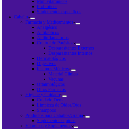
Multivitamínicos
Probióticos
Suplementos específicos
Caballo
Farmacia y Medicamentos
Analgésico
Antibióticos
Antiinflamatorios
Control de Parásitos
Desparasitantes Externos
Desparasitantes Internos
Dermatológicos
Digestivos
Insumos Médicos
Material Clínico
Vacunas
Oftalmológicos
Otros Fármacos
Higiene y Cuidado
Cuidado Dental
Limpieza de Oídos/Ojos
Shampoos
Productos para Caballos/Granja
Suplementos equinos
Vitaminas y Suplementos