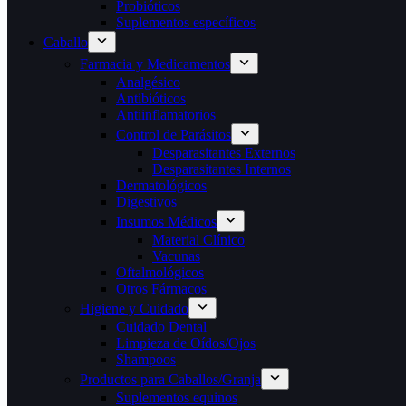
Probióticos
Suplementos específicos
Caballo
Farmacia y Medicamentos
Analgésico
Antibióticos
Antiinflamatorios
Control de Parásitos
Desparasitantes Externos
Desparasitantes Internos
Dermatológicos
Digestivos
Insumos Médicos
Material Clínico
Vacunas
Oftalmológicos
Otros Fármacos
Higiene y Cuidado
Cuidado Dental
Limpieza de Oídos/Ojos
Shampoos
Productos para Caballos/Granja
Suplementos equinos