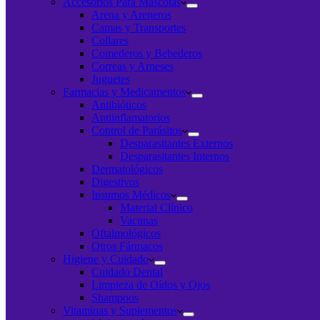
Accesorios Para Mascotas
Arena y Areneros
Camas y Transportes
Collares
Comederos y Bebederos
Correas y Arneses
Juguetes
Farmacias y Medicamentos
Antibióticos
Antiinflamatorios
Control de Parásitos
Desparasitantes Externos
Desparasitantes Internos
Dermatológicos
Digestivos
Insumos Médicos
Material Clínico
Vacunas
Oftalmológicos
Otros Fármacos
Higiene y Cuidado
Cuidado Dental
Limpieza de Oídos y Ojos
Shampoos
Vitaminas y Suplementos