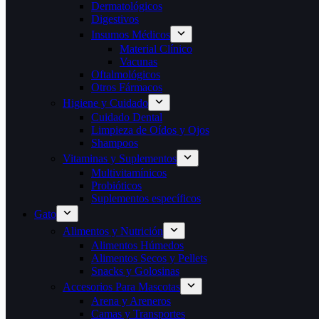
Dermatológicos
Digestivos
Insumos Médicos
Material Clínico
Vacunas
Oftalmológicos
Otros Fármacos
Higiene y Cuidado
Cuidado Dental
Limpieza de Oídos y Ojos
Shampoos
Vitaminas y Suplementos
Multivitamínicos
Probióticos
Suplementos específicos
Gato
Alimentos y Nutrición
Alimentos Húmedos
Alimentos Secos y Pellets
Snacks y Golosinas
Accesorios Para Mascotas
Arena y Areneros
Camas y Transportes