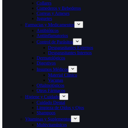
Collares
Comederos y Bebederos
Correas y Arneses
Juguetes
Farmacias y Medicamentos
Antibióticos
Antiinflamatorios
Control de Parásitos
Desparasitantes Externos
Desparasitantes Internos
Dermatológicos
Digestivos
Insumos Médicos
Material Clínico
Vacunas
Oftalmológicos
Otros Fármacos
Higiene y Cuidado
Cuidado Dental
Limpieza de Oídos y Ojos
Shampoos
Vitaminas y Suplementos
Multivitamínicos