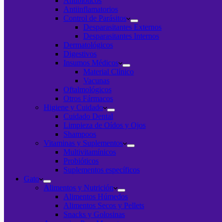
Antibióticos
Antiinflamatorios
Control de Parásitos
Desparasitantes Externos
Desparasitantes Internos
Dermatológicos
Digestivos
Insumos Médicos
Material Clínico
Vacunas
Oftalmológicos
Otros Fármacos
Higiene y Cuidado
Cuidado Dental
Limpieza de Oídos y Ojos
Shampoos
Vitaminas y Suplementos
Multivitamínicos
Probióticos
Suplementos específicos
Gato
Alimentos y Nutrición
Alimentos Húmedos
Alimentos Secos y Pellets
Snacks y Golosinas