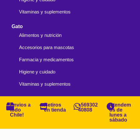
Vitaminas y suplementos
Gato
Alimentos y nutrición
Accesorios para mascotas
Farmacia y medicamentos
Higiene y cuidado
Vitaminas y suplementos
Envios a
Retiros
+569302
Atendem
todo
en tienda
40808
os de
Chile!
lunes a
sábado