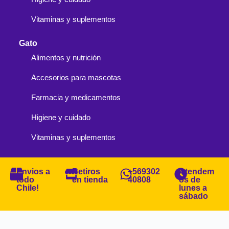
Vitaminas y suplementos
Gato
Alimentos y nutrición
Accesorios para mascotas
Farmacia y medicamentos
Higiene y cuidado
Vitaminas y suplementos
Envios a
Retiros
+569302
Atendem
todo
en tienda
40808
os de
Chile!
lunes a
sábado