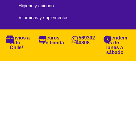
Higiene y cuidado
Vitaminas y suplementos
Envios a
Retiros
+569302
Atendem
todo
en tienda
40808
os de
Chile!
lunes a
sábado