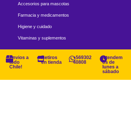
Accesorios para mascotas
Farmacia y medicamentos
Higiene y cuidado
Vitaminas y suplementos
Envios a
Retiros
+569302
Atendem
todo
en tienda
40808
os de
Chile!
lunes a
sábado