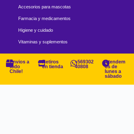
Accesorios para mascotas
Farmacia y medicamentos
Higiene y cuidado
Vitaminas y suplementos
Envios a
Retiros
+569302
Atendem
todo
en tienda
40808
os de
Chile!
lunes a
sábado