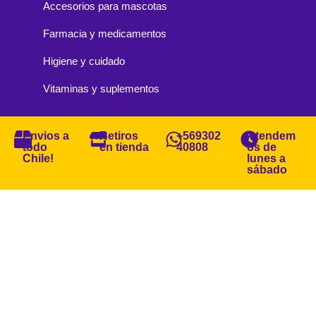
Accesorios para mascotas
Farmacia y medicamentos
Higiene y cuidado
Vitaminas y suplementos
Envios a
Retiros
+569302
Atendem
todo
en tienda
40808
os de
Chile!
lunes a
sábado