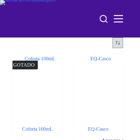
AGOTADO
Coforta 100mL
EQ-Casco