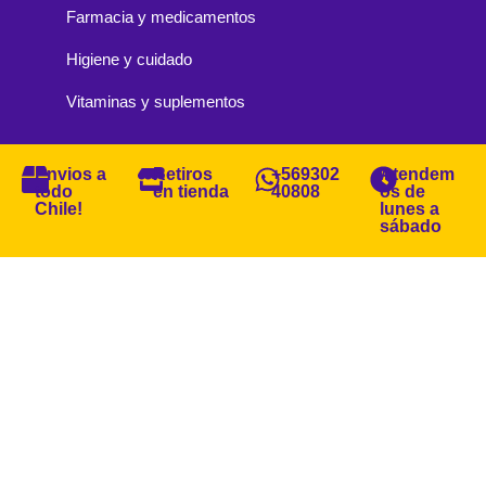
Farmacia y medicamentos
Higiene y cuidado
Vitaminas y suplementos
Envios a
Retiros
+569302
Atendem
todo
en tienda
40808
os de
Chile!
lunes a
sábado