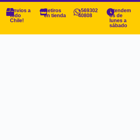
Envios a
Retiros
+569302
Atendem
todo
en tienda
40808
os de
Chile!
lunes a
sábado